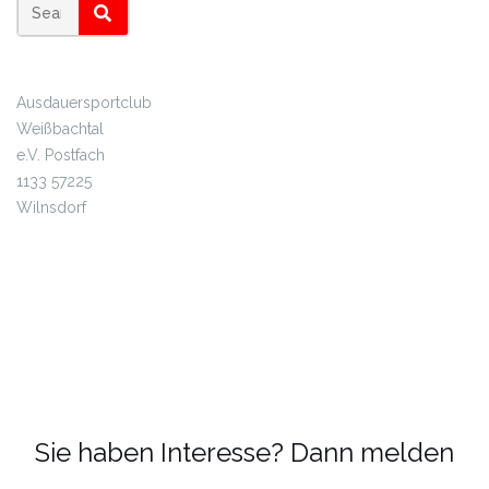
SEARCH
Ausdauersportclub
Weißbachtal
e.V.
Postfach
1133
57225
Wilnsdorf
Impressum
Sie haben Interesse? Dann melden